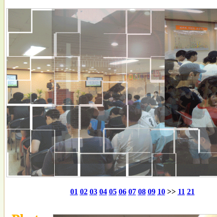
01
02
03
04
05
06
07
08
09
10
>>
11
21