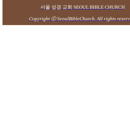
서울 성경 교회 SEOUL BIBLE CHURCH
Copyright ⓒ SeoulBibleChurch. All rights reserv