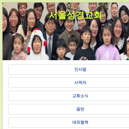
서울성경교회
인사말
사역자
교회소식
음반
대외협력