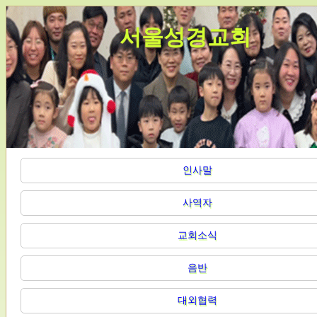
서울성경교회
인사말
사역자
교회소식
음반
대외협력