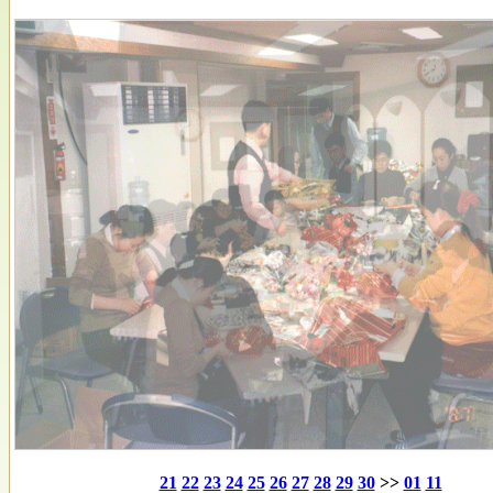
21
22
23
24
25
26
27
28
29
30
>>
01
11