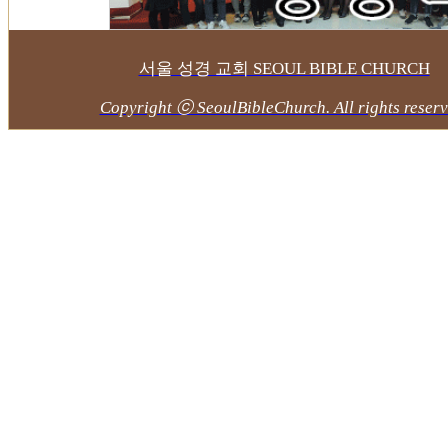
서울 성경 교회 SEOUL BIBLE CHURCH
Copyright ⓒ SeoulBibleChurch. All rights reserv