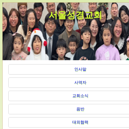
서울성경교회
인사말
사역자
교회소식
음반
대외협력