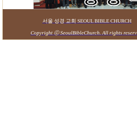
서울 성경 교회 SEOUL BIBLE CHURCH
Copyright ⓒ SeoulBibleChurch. All rights reserv