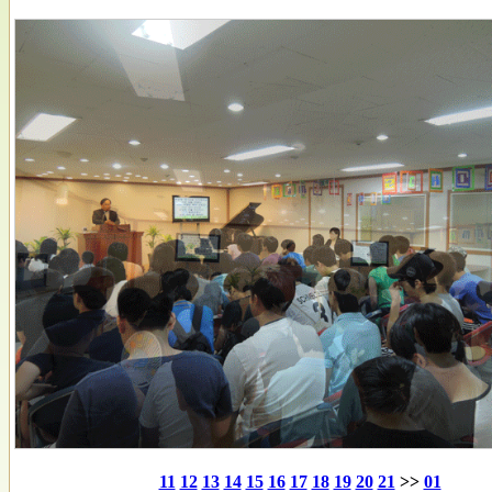
11
12
13
14
15
16
17
18
19
20
21
>>
01