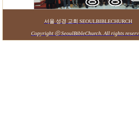
서울 성경 교회 SEOULBIBLECHURCH
Copyright ⓒ SeoulBibleChurch. All rights reserv