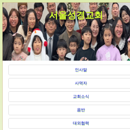
서울성경교회
인사말
사역자
교회소식
음반
대외협력